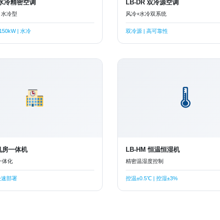
W 水冷精密空调
LB-DR 双冷源空调
W 水冷型
风冷+水冷双系统
50kW | 水冷
双冷源 | 高可靠性
🌡
 机房一体机
LB-HM 恒温恒湿机
一体化
精密温湿度控制
 快速部署
控温±0.5℃ | 控湿±3%